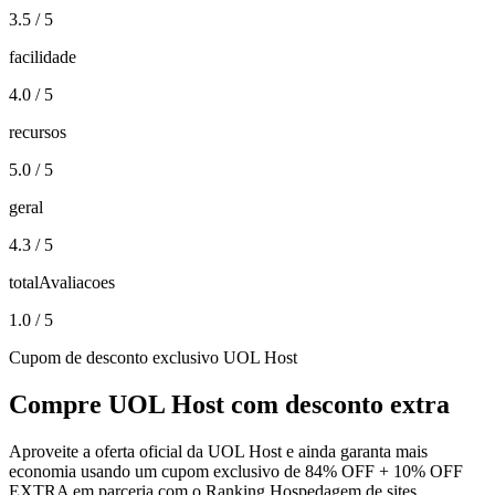
3.5
/ 5
facilidade
4.0
/ 5
recursos
5.0
/ 5
geral
4.3
/ 5
totalAvaliacoes
1.0
/ 5
Cupom de desconto exclusivo
UOL Host
Compre
UOL Host
com desconto extra
Aproveite a oferta oficial da
UOL Host
e ainda garanta mais
economia usando um cupom exclusivo de 84% OFF + 10% OFF
EXTRA em parceria com o Ranking Hospedagem de sites.